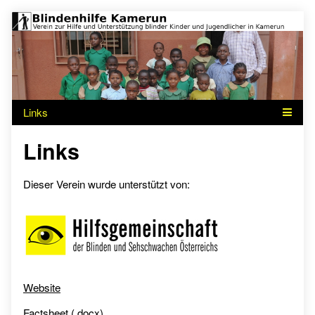
Skip
Page
to
content
Header
Links
Dieser Verein wurde unterstützt von:
Website
Factsheet (.docx)